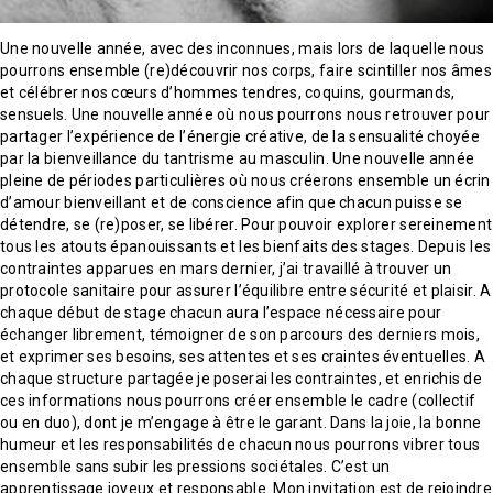
Une nouvelle année, avec des inconnues, mais lors de laquelle nous
pourrons ensemble (re)découvrir nos corps, faire scintiller nos âmes
et célébrer nos cœurs d’hommes tendres, coquins, gourmands,
sensuels. Une nouvelle année où nous pourrons nous retrouver pour
partager l’expérience de l’énergie créative, de la sensualité choyée
par la bienveillance du tantrisme au masculin. Une nouvelle année
pleine de périodes particulières où nous créerons ensemble un écrin
d’amour bienveillant et de conscience afin que chacun puisse se
détendre, se (re)poser, se libérer. Pour pouvoir explorer sereinement
tous les atouts épanouissants et les bienfaits des stages. Depuis les
contraintes apparues en mars dernier, j’ai travaillé à trouver un
protocole sanitaire pour assurer l’équilibre entre sécurité et plaisir. A
chaque début de stage chacun aura l’espace nécessaire pour
échanger librement, témoigner de son parcours des derniers mois,
et exprimer ses besoins, ses attentes et ses craintes éventuelles. A
chaque structure partagée je poserai les contraintes, et enrichis de
ces informations nous pourrons créer ensemble le cadre (collectif
ou en duo), dont je m’engage à être le garant. Dans la joie, la bonne
humeur et les responsabilités de chacun nous pourrons vibrer tous
ensemble sans subir les pressions sociétales. C’est un
apprentissage joyeux et responsable. Mon invitation est de rejoindre